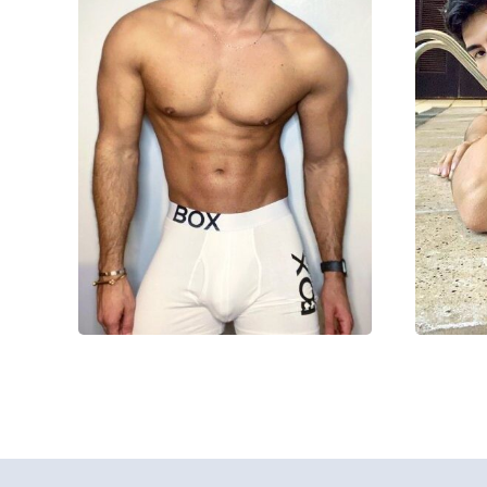
Родион
30000₽
70000₽
170000₽
1
Восточный
Авиамоторная
Под