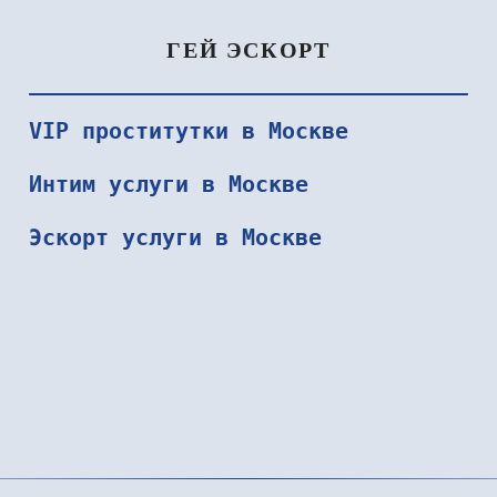
ГЕЙ ЭСКОРТ
VIP проститутки в Москве
Интим услуги в Москве
ФАДЕЙ
ТАРАС
Эскорт услуги в Москве
000₽
30000₽
105000₽
12000₽
24000₽
Домодедово
Внуково