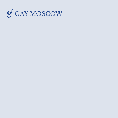
Денис
15000₽
30000₽
700000₽
15
Восточный (ВАО)
Автозаводская (МЦК)