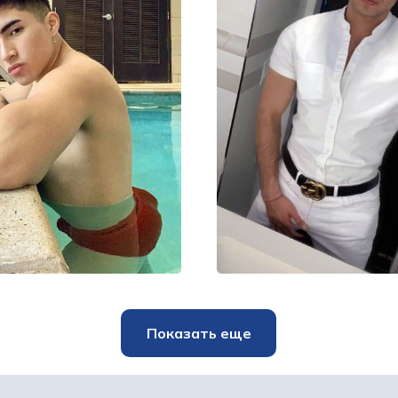
Вадим
Макар
30000₽
60000₽
1
5000₽
30000₽
70000₽
Восточный (ВАО
московье
Авиамоторная
Автозаводская
Показать еще