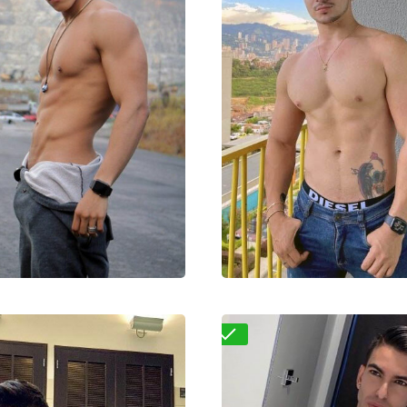
Диего
Тимофей
000₽
40000₽
100000₽
15000₽
3000₽
8
московье
Фонвизинская
Западный (ЗАО)
А
Проверено