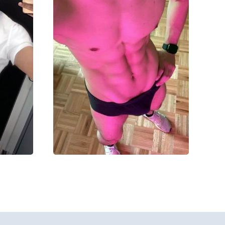
Робин
00000₽
20000₽
40000₽
80000₽
)
Южный (ЮАО)
Академическая