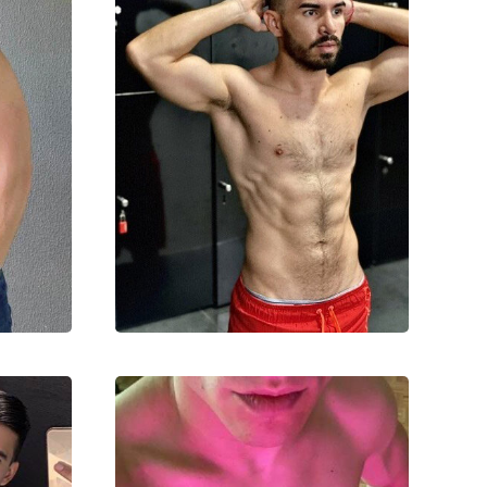
Илья
20000₽
40000₽
100000₽
0000₽
Восточный (ВАО)
ннино
Автозаводская