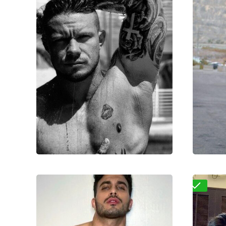
Владимир
15000₽
30000₽
75000₽
20
Беговой
Беговая
Под
Проверено