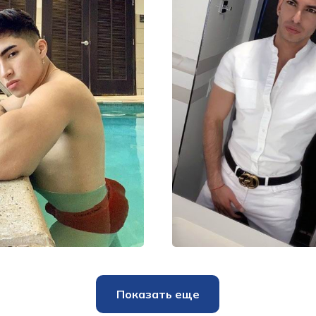
Вадим
Макар
30000₽
60000₽
1
5000₽
30000₽
70000₽
Восточный (ВАО
московье
Авиамоторная
Автозаводская
Показать еще