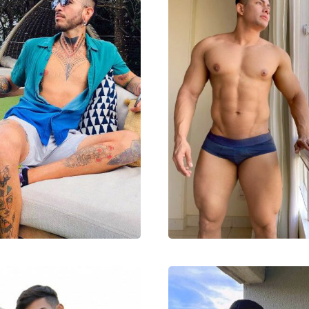
Родион
ФАДЕЙ
000₽
70000₽
170000₽
15000₽
30000₽
1
сточный
Авиамоторная
Домодедово