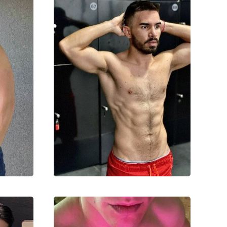
Илья
20000₽
40000₽
100000₽
0000₽
Восточный (ВАО)
ннино
Автозаводская