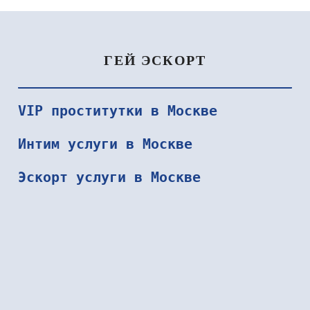
ГЕЙ ЭСКОРТ
VIP проститутки в Москве
Интим услуги в Москве
ФАДЕЙ
ТАРАС
Эскорт услуги в Москве
000₽
30000₽
105000₽
12000₽
24000₽
Домодедово
Внуково