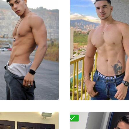
Диего
Тимофей
000₽
40000₽
100000₽
15000₽
3000₽
8
московье
Фонвизинская
Западный (ЗАО)
А
Проверено