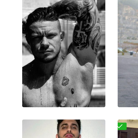
Владимир
15000₽
30000₽
75000₽
20
Беговой
Беговая
Под
Проверено