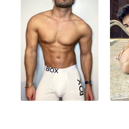
Родион
30000₽
70000₽
170000₽
1
Восточный
Авиамоторная
Под