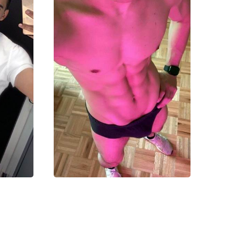
Робин
00000₽
20000₽
40000₽
80000₽
)
Южный (ЮАО)
Академическая